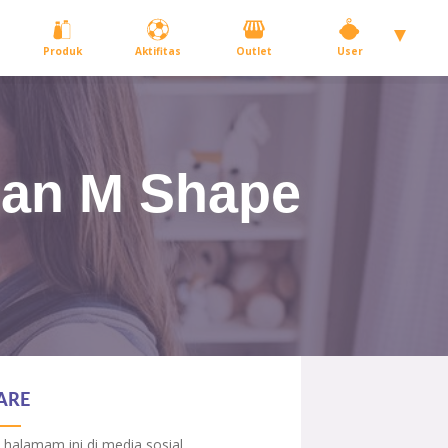
Produk
Aktifitas
Outlet
User
an M Shape
ARE
 halamam ini di media sosial