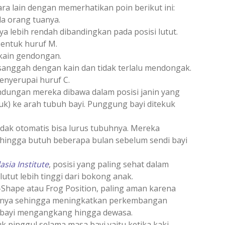
a lain dengan memerhatikan poin berikut ini:
a orang tuanya.
ya lebih rendah dibandingkan pada posisi lutut.
bentuk huruf M.
 kain gendongan.
rsanggah dengan kain dan tidak terlalu mendongak.
enyerupai huruf C.
andungan mereka dibawa dalam posisi janin yang
ekuk) ke arah tubuh bayi. Punggung bayi ditekuk
 tidak otomatis bisa lurus tubuhnya. Mereka
hingga butuh beberapa bulan sebelum sendi bayi
asia Institute
, posisi yang paling sehat dalam
utut lebih tinggi dari bokong anak.
-Shape atau Frog Position, paling aman karena
anya sehingga meningkatkan perkembangan
t bayi mengangkang hingga dewasa.
k pinggul selama masa bayi yaitu ketika kaki