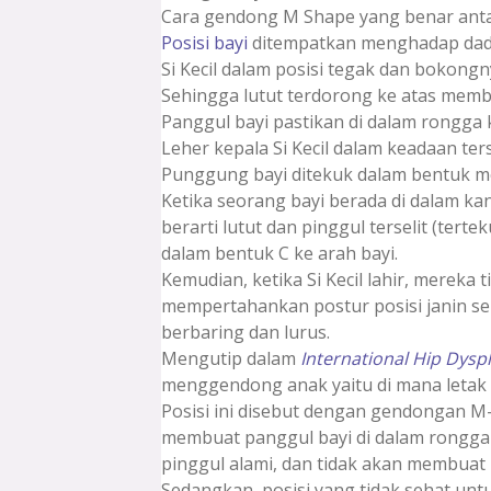
Cara gendong M Shape yang benar antar
Posisi bayi
ditempatkan menghadap dad
Si Kecil dalam posisi tegak dan bokongn
Sehingga lutut terdorong ke atas mem
Panggul bayi pastikan di dalam rongga
Leher kepala Si Kecil dalam keadaan te
Punggung bayi ditekuk dalam bentuk m
Ketika seorang bayi berada di dalam k
berarti lutut dan pinggul terselit (tert
dalam bentuk C ke arah bayi.
Kemudian, ketika Si Kecil lahir, mereka
mempertahankan postur posisi janin se
berbaring dan lurus.
Mengutip dalam
International Hip Dyspl
menggendong anak yaitu di mana letak l
Posisi ini disebut dengan gendongan M
membuat panggul bayi di dalam rongg
pinggul alami, dan tidak akan membua
Sedangkan, posisi yang tidak sehat untu