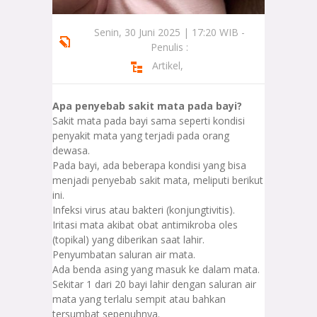
Senin, 30 Juni 2025 | 17:20 WIB -
Penulis :
Artikel
,
Apa penyebab sakit mata pada bayi?
Sakit mata pada bayi sama seperti kondisi
penyakit mata yang terjadi pada orang
dewasa.
Pada bayi, ada beberapa kondisi yang bisa
menjadi penyebab sakit mata, meliputi berikut
ini.
Infeksi virus atau bakteri (konjungtivitis).
Iritasi mata akibat obat antimikroba oles
(topikal) yang diberikan saat lahir.
Penyumbatan saluran air mata.
Ada benda asing yang masuk ke dalam mata.
Sekitar 1 dari 20 bayi lahir dengan saluran air
mata yang terlalu sempit atau bahkan
tersumbat sepenuhnya.