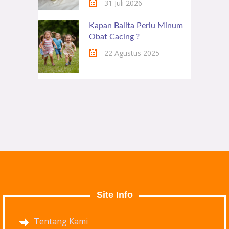
31 Juli 2026
Kapan Balita Perlu Minum
Obat Cacing ?
22 Agustus 2025
Site Info
Tentang Kami