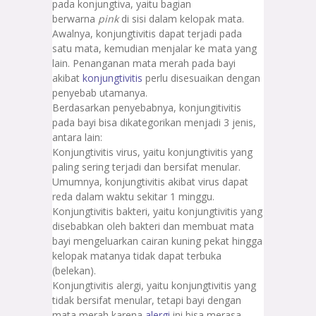
pada konjungtiva, yaitu bagian
berwarna
pink
di sisi dalam kelopak mata.
Awalnya, konjungtivitis dapat terjadi pada
satu mata, kemudian menjalar ke mata yang
lain. Penanganan mata merah pada bayi
akibat
konjungtivitis
perlu disesuaikan dengan
penyebab utamanya.
Berdasarkan penyebabnya, konjungitivitis
pada bayi bisa dikategorikan menjadi 3 jenis,
antara lain:
Konjungtivitis virus, yaitu konjungtivitis yang
paling sering terjadi dan bersifat menular.
Umumnya, konjungtivitis akibat virus dapat
reda dalam waktu sekitar 1 minggu.
Konjungtivitis bakteri, yaitu konjungtivitis yang
disebabkan oleh bakteri dan membuat mata
bayi mengeluarkan cairan kuning pekat hingga
kelopak matanya tidak dapat terbuka
(belekan).
Konjungtivitis alergi, yaitu konjungtivitis yang
tidak bersifat menular, tetapi bayi dengan
mata merah karena
alergi
ini bisa merasa