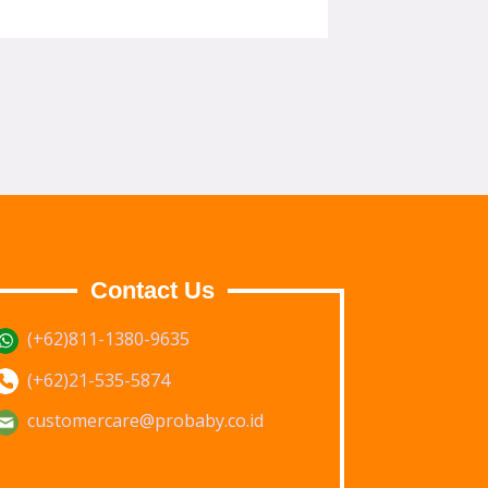
Contact Us
(+62)811-1380-9635
(+62)21-535-5874
customercare@probaby.co.id