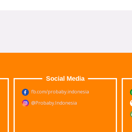
Social Media
fb.com/probaby.indonesia
@Probaby.Indonesia