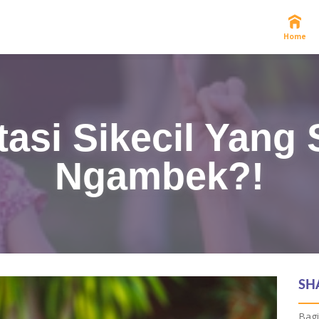
Home
asi Sikecil Yang
Ngambek?!
SH
Bagi