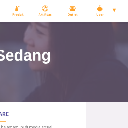
Produk
Aktifitas
Outlet
User
 Sedang
ARE
 halamam ini di media sosial