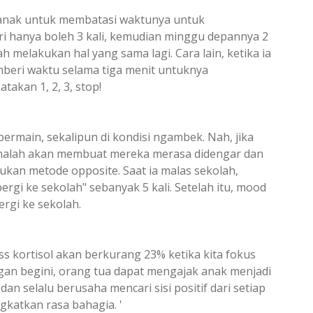
anak untuk membatasi waktunya untuk
ri hanya boleh 3 kali, kemudian minggu depannya 2
ah melakukan hal yang sama lagi. Cara lain, ketika ia
beri waktu selama tiga menit untuknya
takan 1, 2, 3, stop!
bermain, sekalipun di kondisi ngambek. Nah, jika
 malah akan membuat mereka merasa didengar dan
akukan metode opposite. Saat ia malas sekolah,
gi ke sekolah" sebanyak 5 kali. Setelah itu, mood
ergi ke sekolah.
 kortisol akan berkurang 23% ketika kita fokus
gan begini, orang tua dapat mengajak anak menjadi
dan selalu berusaha mencari sisi positif dari setiap
ngkatkan rasa bahagia. '